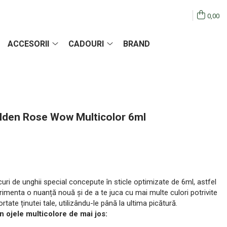
0,00
ACCESORII
CADOURI
BRAND
olden Rose Wow Multicolor 6ml
ri de unghii special concepute în sticle optimizate de 6ml, astfel
erimenta o nuanță nouă și de a te juca cu mai multe culori potrivite
ortate ținutei tale, utilizându-le până la ultima picătură.
n ojele multicolore de mai jos: