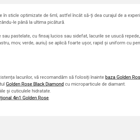
în sticle optimizate de 6ml, astfel încât să-ți dea curajul de a expe
lizându-le până la ultima picătură.
sau pastelate, cu finsaj lucios sau sidefat, lacurile se usucă repede, 
bastru, mov, verde, auriu) se aplică foarte ușor, rapid și uniform cu pe
zistența lacurilor, vă recomandăm să folosiți înainte
baza Golden Ros
ntul
Golden Rose Black Diamond
cu microparticule de diamant.
e și cuticulele hidratate.
cțional 4in1 Golden Rose
.