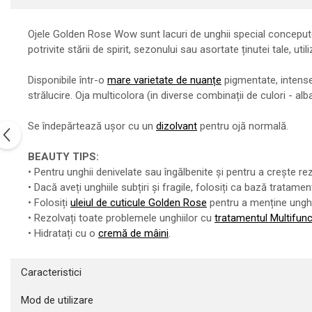
Ojele Golden Rose Wow sunt lacuri de unghii special concepute 
potrivite stării de spirit, sezonului sau asortate ținutei tale, uti
Disponibile într-o
mare varietate de nuanțe
pigmentate, intense 
strălucire. Oja multicolora (in diverse combinații de culori - al
Se îndepărtează ușor cu un
dizolvant
pentru ojă normală.
BEAUTY TIPS:
• Pentru unghii denivelate sau îngălbenite și pentru a crește re
• Dacă aveți unghiile subțiri și fragile, folosiți ca bază tratame
• Folosiți
uleiul de cuticule Golden Rose
pentru a menține unghiil
• Rezolvați toate problemele unghiilor cu
tratamentul Multifun
• Hidratați cu o
cremă de mâini
.
Caracteristici
Mod de utilizare