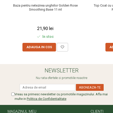
Baza pentru netezirea unghiilor Golden Rose
Top Coat cu 
Smoothing Base 11 ml
21,90 lei
In stoc
ADAUGA IN COS
A
NEWSLETTER
Nu rata ofertele si promotiile noastre
Vreau sa primesc newsletter cu promotiile magazinului. Afla mai
multe in
Politica de Confidentialitate
MAGAZINUL MEU
CLIENTI