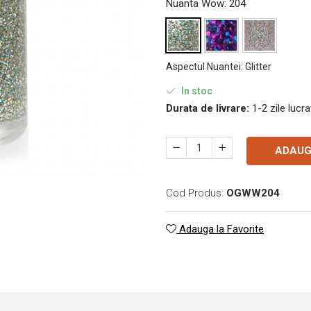
Nuanta Wow
: 204
Aspectul Nuantei
:
Glitter
In stoc
Durata de livrare:
1-2 zile lucr
ADAUG
Cod Produs:
OGWW204
Adauga la Favorite