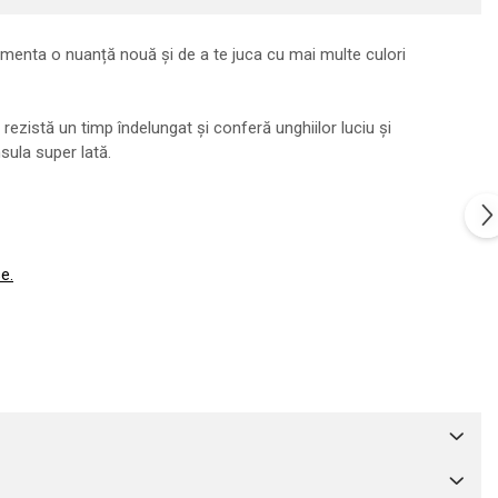
rimenta o nuanță nouă și de a te juca cu mai multe culori
rezistă un timp îndelungat și conferă unghiilor luciu și
nsula super lată.
e.