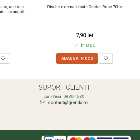
ator, acetona,
Dischete demachiante Golden Rose 70bc
tru lac unghii
7,90 lei
In stoc
ADAUGA IN COS
SUPORT CLIENTI
Luni-Vineri 08:30-15:30
contact@grenda.ro