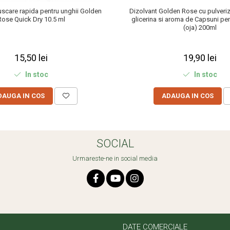
uscare rapida pentru unghii Golden
Dizolvant Golden Rose cu pulveriz
Rose Quick Dry 10.5 ml
glicerina si aroma de Capsuni pen
(oja) 200ml
15,50 lei
19,90 lei
In stoc
In stoc
DAUGA IN COS
ADAUGA IN COS
SOCIAL
Urmareste-ne in social media
DATE COMERCIALE