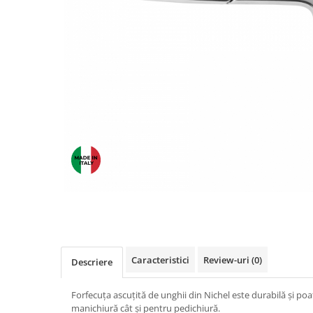
INGRIJIREA PARULUI
Distribuie
pe
Facebook
Caracteristici
Review-uri
(0)
Descriere
Forfecuța ascuțită de unghii din Nichel este durabilă și poat
manichiură cât și pentru pedichiură.