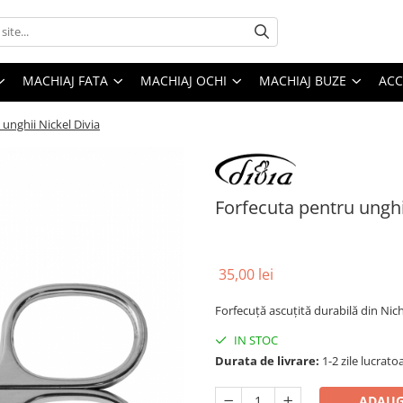
MACHIAJ FATA
MACHIAJ OCHI
MACHIAJ BUZE
ACC
unghii Nickel Divia
Forfecuta pentru unghi
35,00 lei
Forfecuță ascuțită durabilă din Nic
IN STOC
Durata de livrare:
1-2 zile lucrato
ADAUG