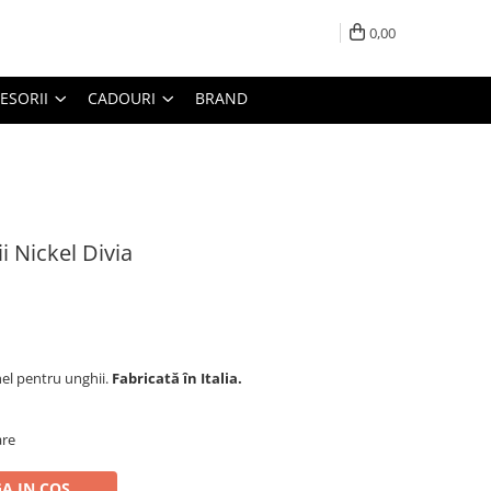
0,00
ESORII
CADOURI
BRAND
i Nickel Divia
hel pentru unghii.
Fabricată în Italia.
are
A IN COS