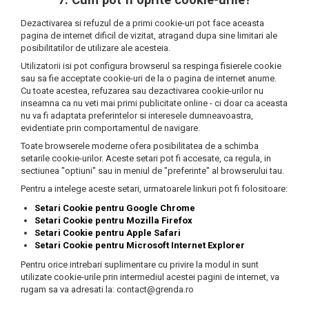
Dezactivarea si refuzul de a primi cookie-uri pot face aceasta
pagina de internet dificil de vizitat, atragand dupa sine limitari ale
posibilitatilor de utilizare ale acesteia.
Utilizatorii isi pot configura browserul sa respinga fisierele cookie
sau sa fie acceptate cookie-uri de la o pagina de internet anume.
Cu toate acestea, refuzarea sau dezactivarea cookie-urilor nu
inseamna ca nu veti mai primi publicitate online - ci doar ca aceasta
nu va fi adaptata preferintelor si interesele dumneavoastra,
evidentiate prin comportamentul de navigare.
Toate browserele moderne ofera posibilitatea de a schimba
setarile cookie-urilor. Aceste setari pot fi accesate, ca regula, in
sectiunea "optiuni" sau in meniul de "preferinte" al browserului tau.
Pentru a intelege aceste setari, urmatoarele linkuri pot fi folositoare:
Setari Cookie pentru Google Chrome
Setari Cookie pentru Mozilla Firefox
Setari Cookie pentru Apple Safari
Setari Cookie pentru Microsoft Internet Explorer
Pentru orice intrebari suplimentare cu privire la modul in sunt
utilizate cookie-urile prin intermediul acestei pagini de internet, va
rugam sa va adresati la: contact@grenda.ro