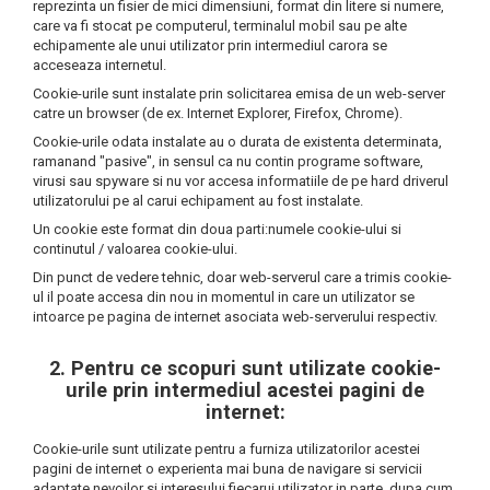
INGRIJIREA PARULUI
reprezinta un fisier de mici dimensiuni, format din litere si numere,
care va fi stocat pe computerul, terminalul mobil sau pe alte
echipamente ale unui utilizator prin intermediul carora se
acceseaza internetul.
Cookie-urile sunt instalate prin solicitarea emisa de un web-server
catre un browser (de ex. Internet Explorer, Firefox, Chrome).
Cookie-urile odata instalate au o durata de existenta determinata,
ramanand "pasive", in sensul ca nu contin programe software,
virusi sau spyware si nu vor accesa informatiile de pe hard driverul
utilizatorului pe al carui echipament au fost instalate.
Un cookie este format din doua parti:numele cookie-ului si
continutul / valoarea cookie-ului.
Din punct de vedere tehnic, doar web-serverul care a trimis cookie-
ul il poate accesa din nou in momentul in care un utilizator se
intoarce pe pagina de internet asociata web-serverului respectiv.
2. Pentru ce scopuri sunt utilizate cookie-
urile prin intermediul acestei pagini de
internet:
Cookie-urile sunt utilizate pentru a furniza utilizatorilor acestei
pagini de internet o experienta mai buna de navigare si servicii
adaptate nevoilor si interesului fiecarui utilizator in parte, dupa cum