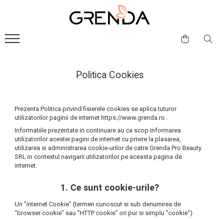
PROMOTII
UNGHII
COSMETICE COREENE
MACHIAJ FATA
MACHIAJ OCHI
MACHIAJ BUZE
ACCESORII
CADOURI
PROMOTII COSMETICE COREENE
OJA SEMIPERMANENTA
MASTI FATA SI PLASTURI OCHI
BAZA DE MACHIAJ (PRIMER)
STILIZARE SPRANCENE
CREION DE BUZE
PENSULE MACHIAJ
SETURI COSMETICE FARA CUTIE
PROMOTII GOLDEN ROSE OUTLET
LAC DE UNGHII (OJA NORMALA)
CURATARE FATA SI PEELING
ANTICEARCAN SI CORECTOR
BAZA SI FARD DE PLEOAPE
RUJ LICHID
APLICATOARE MACHIAJ
Politica Cookies
PROMO GENTI-PORTFARDURI
BAZA, TOP COAT, TRATAMENTE
HIDRATARE TEN
FOND DE TEN
CREION DE OCHI
RUJ SOLID
GENTI SI PORTFARDURI
SOLUTII PREGATIRE SI DIZOLVANT
ANTIRID SI FERMITATE
PUDRA
TUS DE OCHI
OGLINZI COSMETICE
Prezenta Politica privind fisierele cookies se aplica tuturor
ACCESORII UNGHII
PORI DILATATI SI EXCES SEBUM
ILUMINATOR SI CONTUR
MASCARA
ALTE ACCESORII MACHIAJ
utilizatorilor paginii de internet https://www.grenda.ro .
TRATARE ACNEE SEVERA
FARD DE OBRAZ
GENE FALSE
Informatiile prezentate in continuare au ca scop informarea
utilizatorilor acestei pagini de internet cu privire la plasarea,
UNIFORMIZARE CULOARE TEN
FIXARE SI DEMACHIERE
utilizarea si administrarea cookie-urilor de catre Grenda Pro Beauty
SRL in contextul navigarii utilizatorilor pe aceasta pagina de
INGRIJIRE TEN SENSIBIL
internet.
PROTECTIE SOLARA UV
1. Ce sunt cookie-urile?
INGRIJIREA CORPULUI
INGRIJIREA MAINILOR
Un "internet Cookie" (termen cunoscut si sub denumirea de
"browser cookie" sau "HTTP cookie" ori pur si simplu "cookie")