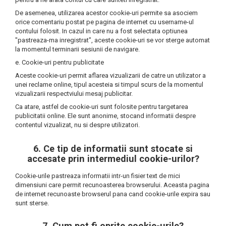
De asemenea, utilizarea acestor cookie-uri permite sa asociem
orice comentariu postat pe pagina de internet cu username-ul
contului folosit. In cazul in care nu a fost selectata optiunea
"pastreaza-ma inregistrat", aceste cookie-uri se vor sterge automat
la momentul terminarii sesiunii de navigare.
e. Cookie-uri pentru publicitate
Aceste cookie-uri permit aflarea vizualizarii de catre un utilizator a
unei reclame online, tipul acesteia si timpul scurs de la momentul
vizualizarii respectviului mesaj publicitar.
Ca atare, astfel de cookie-uri sunt folosite pentru targetarea
publicitatii online. Ele sunt anonime, stocand informatii despre
contentul vizualizat, nu si despre utilizatori.
6. Ce tip de informatii sunt stocate si
accesate prin intermediul cookie-urilor?
Cookie-urile pastreaza informatii intr-un fisier text de mici
dimensiuni care permit recunoasterea browserului. Aceasta pagina
de internet recunoaste browserul pana cand cookie-urile expira sau
sunt sterse.
7. Cum pot fi oprite cookie-urile?