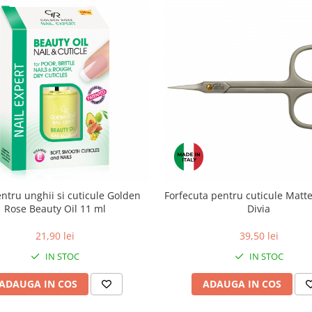
entru unghii si cuticule Golden
Forfecuta pentru cuticule Mat
Rose Beauty Oil 11 ml
Divia
21,90 lei
39,50 lei
IN STOC
IN STOC
ADAUGA IN COS
ADAUGA IN COS