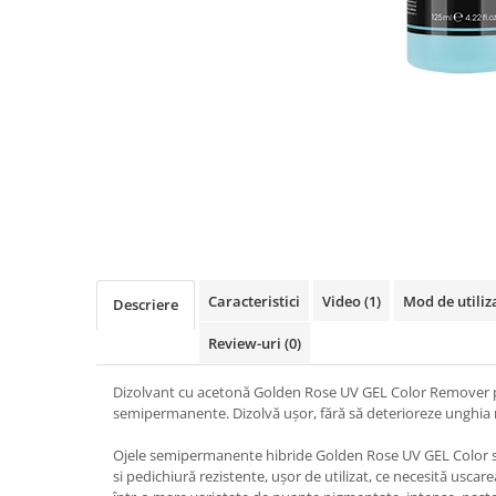
INGRIJIREA PARULUI
Distribuie
pe
Facebook
Caracteristici
Video
(1)
Mod de utiliz
Descriere
Review-uri
(0)
Dizolvant cu acetonă Golden Rose UV GEL Color Remover p
semipermanente. Dizolvă ușor, fără să deterioreze unghia 
Ojele semipermanente hibride Golden Rose UV GEL Color 
si pedichiură rezistente, ușor de utilizat, ce necesită usca