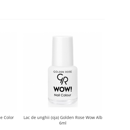
se Color
Lac de unghii (oja) Golden Rose Wow Alb
Lac de un
6ml
Exp