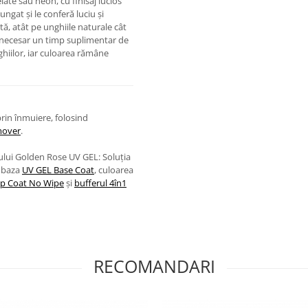
ate sau neon, cu finisaj lucios
ungat și le conferă luciu și
tă, atât pe unghiile naturale cât
te necesar un timp suplimentar de
hiilor, iar culoarea rămâne
rin înmuiere, folosind
mover
.
mului Golden Rose UV GEL: Soluția
, baza
UV GEL Base Coat
, culoarea
p Coat No Wipe
și
bufferul 4în1
RECOMANDARI