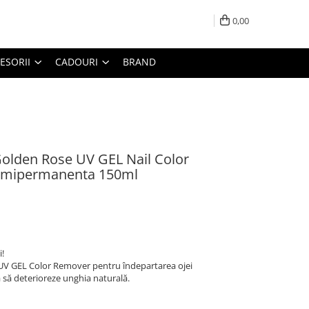
0,00
ESORII
CADOURI
BRAND
Golden Rose UV GEL Nail Color
semipermanenta 150ml
i!
UV GEL Color Remover pentru îndepartarea ojei
 să deterioreze unghia naturală.