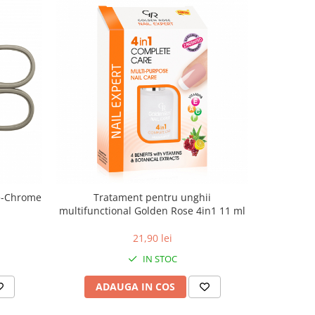
te-Chrome
Tratament pentru unghii
Forfec
multifunctional Golden Rose 4in1 11 ml
21,90 lei
IN STOC
ADAUGA IN COS
AD