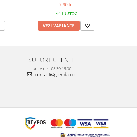
7,90 lei
IN STOC
VEZI VARIANTE
V
SUPORT CLIENTI
Luni-Vineri 08:30-15:30
contact@grenda.ro