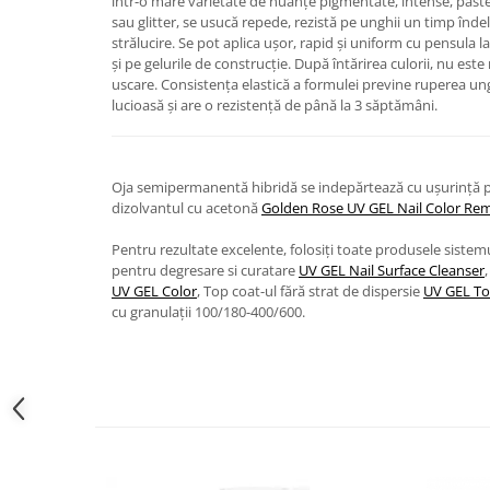
într-o mare varietate de nuanțe pigmentate, intense, pastel
sau glitter, se usucă repede, rezistă pe unghii un timp îndel
strălucire. Se pot aplica ușor, rapid și uniform cu pensula la
și pe gelurile de construcție. După întărirea culorii, nu es
uscare. Consistența elastică a formulei previne ruperea ung
lucioasă și are o rezistență de până la 3 săptămâni.
Oja semipermanentă hibridă se indepărtează cu ușurință p
dizolvantul cu acetonă
Golden Rose UV GEL Nail Color Re
Pentru rezultate excelente, folosiți toate produsele siste
pentru degresare si curatare
UV GEL Nail Surface Cleanser
UV GEL Color
, Top coat-ul fără strat de dispersie
UV GEL To
cu granulații 100/180-400/600.