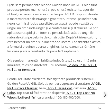
Ojele semipermanente hibride Golden Rose UV GEL Color sunt
produse pentru manichiură si pedichiură rezistente, ușor de
utilizat, ce necesită uscarea cu o lampă UV LED. Disponibile într-
o mare varietate de nuanțe pigmentate, intense, pastelate sau
neon, cu finisaj lucios sau glitter, se usucă repede, rezistă pe
unghii un timp îndelungat și le conferă luciu și strălucire. Se pot
aplica ușor, rapid și uniform cu pensula lată, atât pe unghiile
naturale cât și pe gelurile de construcție. După întărirea culorii, nu
este necesar un timp suplimentar de uscare. Consistența elastică
a formulei previne ruperea unghiilor, iar culoarea roz rămâne
lucioasă și are o rezistență de până la 3 săptămâni.
Oja semipermanentă hibridă se indepărtează cu ușurință prin
înmuiere, folosind dizolvantul cu acetonă
Golden Rose UV GEL
Nail Color Remover
.
Pentru rezultate excelente, folosiți toate produsele sistemului
Golden Rose UV GEL: Soluția pentru degresare si curatare
UV GEL
Nail Surface Cleanser
, baza
UV GEL Base Coat
, culoarea
UV GEL
Color
, Top coat-ul fără strat de dispersie
UV GEL Top Coat No
Wipe
și
bufferul 4în1
cu granulații 100/180-400/600.
Caracteristici