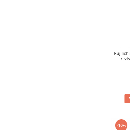
INGRIJIREA PARULUI
Ruj lic
rezi
-10%