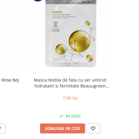
e Wow Bej
Masca textila de fata cu ser antirid
hidratant si fermitate Beauugreen
Firming Collagen 23gr
7,90 lei
IN STOC
ADAUGA IN COS