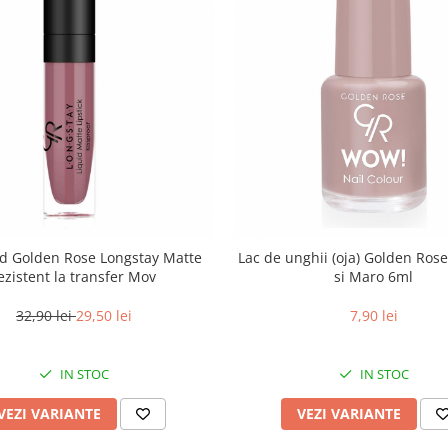
hid Golden Rose Longstay Matte
Lac de unghii (oja) Golden Ros
ezistent la transfer Mov
si Maro 6ml
32,90 lei
29,50 lei
7,90 lei
IN STOC
IN STOC
VEZI VARIANTE
VEZI VARIANTE