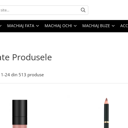
MACHIAJ FATA
MACHIAJ OCHI
MACHIAJ BUZE
ACC
te Produsele
1-
24
din
513
produse