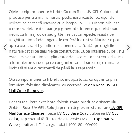
Ojele semipermanente hibride Golden Rose UV GEL Color sunt
produse pentru manichiură si pedichiură rezistente, ușor de
utilizat, ce necesită uscarea cu o lampă UV LED. Disponibile într-
o mare varietate de nuanțe pigmentate, intense, pastelate sau
neon, cu finisaj lucios sau glitter, se usucă repede, rezistă pe
unghii un timp îndelungat și le conferă luciu și strălucire. Se pot
aplica ușor, rapid și uniform cu pensula lată, atât pe unghiile
naturale cât și pe gelurile de construcție. După întărirea culorii, nu
este necesar un timp suplimentar de uscare. Consistența elastică
a formulei previne ruperea unghiilor, iar culoarea roșie rămâne
lucioasă și are o rezistență de până la 3 săptămâni.
Oja semipermanentă hibridă se indepărtează cu ușurință prin
înmuiere, folosind dizolvantul cu acetonă
Golden Rose UV GEL
Nail Color Remover
.
Pentru rezultate excelente, folosiți toate produsele sistemului
Golden Rose UV GEL: Soluția pentru degresare si curatare
UV GEL
Nail Surface Cleanser
, baza
UV GEL Base Coat
, culoarea
UV GEL
Color
, Top coat-ul fără strat de dispersie
UV GEL Top Coat No
Wipe
și
bufferul 4în1
cu granulații 100/180-400/600.