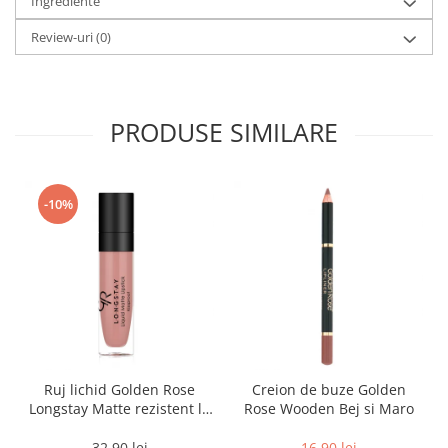
Ingrediente
Review-uri
(0)
PRODUSE SIMILARE
-10%
Ruj lichid Golden Rose
Creion de buze Golden
Longstay Matte rezistent la
Rose Wooden Bej si Maro
transfer Bej si Maro
32,90 lei
16,90 lei