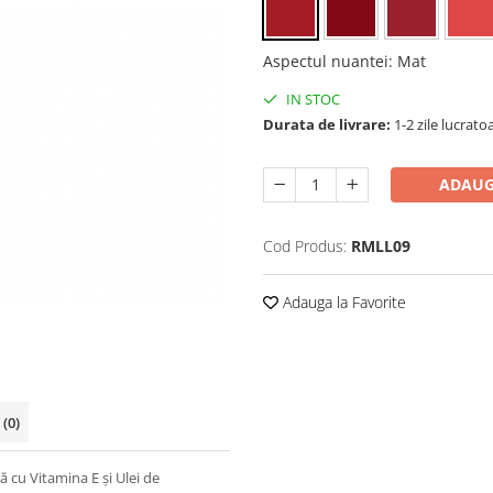
Aspectul nuantei
:
Mat
IN STOC
Durata de livrare:
1-2 zile lucrato
ADAUG
Cod Produs:
RMLL09
Adauga la Favorite
i
(0)
ă cu Vitamina E și Ulei de