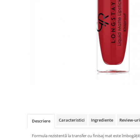
INGRIJIREA PARULUI
Distribuie
pe
Facebook
Caracteristici
Ingrediente
Review-ur
Descriere
Formula rezistentă la transfer cu finisaj mat este îmbogățit