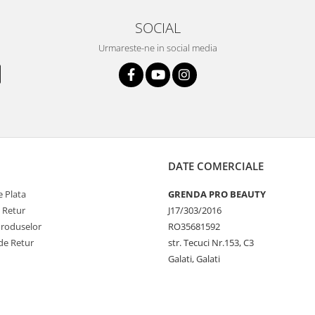
SOCIAL
Urmareste-ne in social media
DATE COMERCIALE
 Plata
GRENDA PRO BEAUTY
e Retur
J17/303/2016
Produselor
RO35681592
de Retur
str. Tecuci Nr.153, C3
Galati, Galati