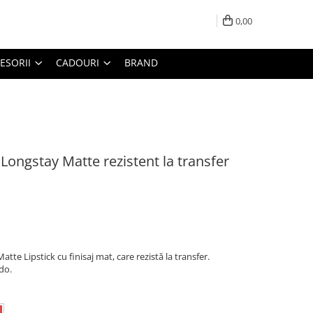
0,00
ESORII
CADOURI
BRAND
 Longstay Matte rezistent la transfer
tte Lipstick cu finisaj mat, care rezistă la transfer.
do.