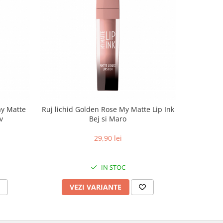
ay Matte
Ruj lichid Golden Rose My Matte Lip Ink
Ruj creio
v
Bej si Maro
29,90 lei
IN STOC
VEZI VARIANTE
V