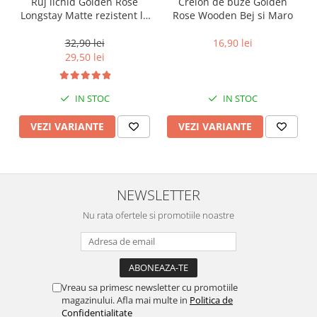
Ruj lichid Golden Rose
Creion de buze Golden
Longstay Matte rezistent la
Rose Wooden Bej si Maro
transfer Bej si Maro
32,90 lei
16,90 lei
29,50 lei
IN STOC
IN STOC
VEZI VARIANTE
VEZI VARIANTE
NEWSLETTER
Nu rata ofertele si promotiile noastre
Vreau sa primesc newsletter cu promotiile
magazinului. Afla mai multe in
Politica de
Confidentialitate