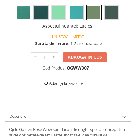
Aspectul nuantei
:
Lucios
STOC LIMITAT
Durata de livrare:
1-2 zile lucratoare
ADAUGA IN COS
Cod Produs:
OGWW307
Adauga la Favorite
Descriere
Ojele Golden Rose Wow sunt lacuri de unghii special concepute în
sticle optimizate de 6ml, astfel încât să-ți dea curajul de