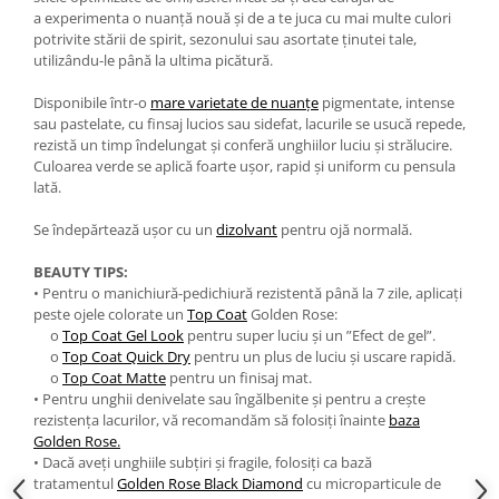
a experimenta o nuanță nouă și de a te juca cu mai multe culori
potrivite stării de spirit, sezonului sau asortate ținutei tale,
utilizându-le până la ultima picătură.
Disponibile într-o
mare varietate de nuanțe
pigmentate, intense
sau pastelate, cu finsaj lucios sau sidefat, lacurile se usucă repede,
rezistă un timp îndelungat și conferă unghiilor luciu și strălucire.
Culoarea verde se aplică foarte ușor, rapid și uniform cu pensula
lată.
Se îndepărtează ușor cu un
dizolvant
pentru ojă normală.
BEAUTY TIPS:
• Pentru o manichiură-pedichiură rezistentă până la 7 zile, aplicați
peste ojele colorate un
Top Coat
Golden Rose:
o
Top Coat Gel Look
pentru super luciu și un ”Efect de gel”.
o
Top Coat Quick Dry
pentru un plus de luciu și uscare rapidă.
o
Top Coat Matte
pentru un finisaj mat.
• Pentru unghii denivelate sau îngălbenite și pentru a crește
rezistența lacurilor, vă recomandăm să folosiți înainte
baza
Golden Rose.
• Dacă aveți unghiile subțiri și fragile, folosiți ca bază
tratamentul
Golden Rose Black Diamond
cu microparticule de