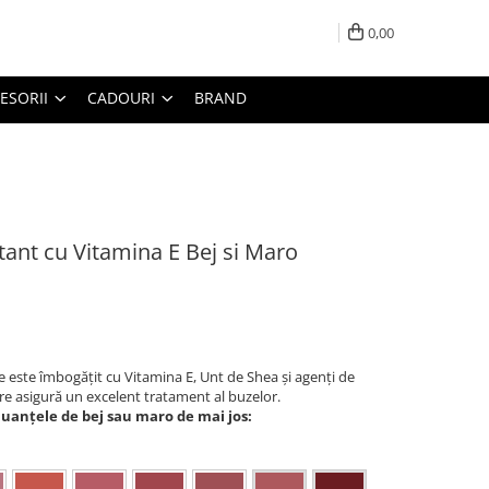
0,00
ESORII
CADOURI
BRAND
ant cu Vitamina E Bej si Maro
 este îmbogățit cu Vitamina E, Unt de Shea și agenți de
re asigură un excelent tratament al buzelor.
nuanțele de bej sau maro de mai jos: