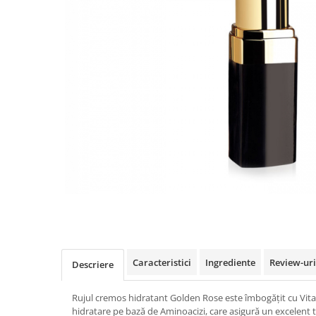
INGRIJIREA PARULUI
Distribuie
pe
Facebook
Caracteristici
Ingrediente
Review-ur
Descriere
Rujul cremos hidratant Golden Rose este îmbogățit cu Vita
hidratare pe bază de Aminoacizi, care asigură un excelent 