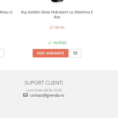
Rosu si
Ruj Golden Rose Hidratant cu Vitamina E
Ruj Gol
Roz
21,90 lei
IN STOC
VEZI VARIANTE
V
SUPORT CLIENTI
Luni-Vineri 08:30-15:30
contact@grenda.ro