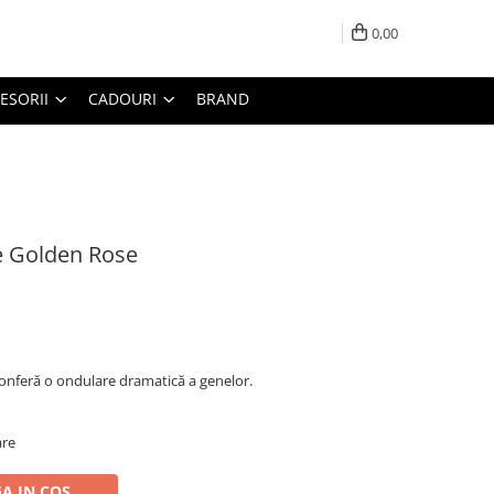
0,00
ESORII
CADOURI
BRAND
e Golden Rose
onferă o ondulare dramatică a genelor.
are
A IN COS