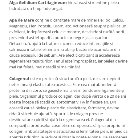
Alga Gelidium Cartilagineum
hidratează și menține pielea
hidratată un timp îndelungat.
Apa de Mare
conține o cantitate mare de minerale: Iod, Calciu,
Magneziu, Fier, Potasiu, Brom, etc. Acţionează asupra pielii ca un
exfoliant, îndepărtează celulele moarte, deschide și curătă porii,
prevenind astfel apariția punctelor negre și a coșurilor.
Detoxifiază, ajută la tratarea acneei, reduce inflamațiile și
calmează iritațiile, elimină microbii și bacteriile acumulate din
cauza excesului de sebum. Are efect cicatrizant și accelerează
regenerarea țesuturilor. Tenul este împrospătat, iar pielea devine
mai catifelată, mai netedă și mai tânără.
Colagenul
este o proteină structurală a pielii, de care depind
netezimea și elasticitatea acesteia. Este cea mai abundentă
proteină din corp, se găsește mai ales în tendoane, ligamente și
piele. Organismul produce colagen, dar după vârsta de 20 de ani
acesta începe să scadă cu aproximativ 1% în fiecare an. Din
această cauză pielea pierde din elasticitate, fermitate, devine
ridată și trebuie ajutată. Aportul de colagen previne
deshidratarea pielii și ajută la regenerarea ei. Colagenul din
compoziția produselor cosmetice compensează lipsa propriului
colagen, îmbunătățește elasticitatea și fermitatea pielii, împiedică
apariția ridurilor, le reduce și chiar le poate elimina. De asemenea,