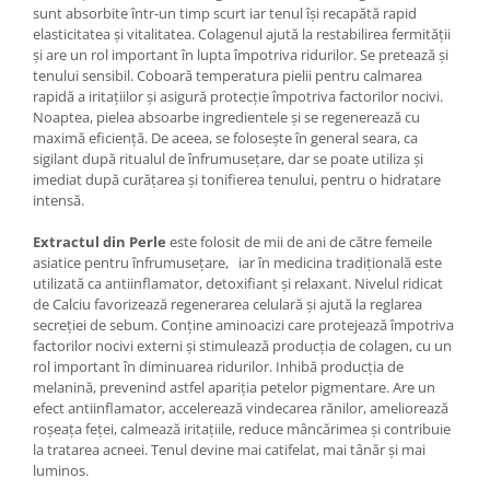
sunt absorbite într-un timp scurt iar tenul își recapătă rapid
elasticitatea și vitalitatea. Colagenul ajută la restabilirea fermității
și are un rol important în lupta împotriva ridurilor. Se pretează și
tenului sensibil. Coboară temperatura pielii pentru calmarea
rapidă a iritațiilor și asigură protecție împotriva factorilor nocivi.
Noaptea, pielea absoarbe ingredientele și se regenerează cu
maximă eficiență. De aceea, se folosește în general seara, ca
sigilant după ritualul de înfrumusețare, dar se poate utiliza și
imediat după curățarea și tonifierea tenului, pentru o hidratare
intensă.
Extractul din Perle
este folosit de mii de ani de către femeile
asiatice pentru înfrumusețare, iar în medicina tradițională este
utilizată ca antiinflamator, detoxifiant și relaxant. Nivelul ridicat
de Calciu favorizează regenerarea celulară și ajută la reglarea
secreției de sebum. Conține aminoacizi care protejează împotriva
factorilor nocivi externi și stimulează producția de colagen, cu un
rol important în diminuarea ridurilor. Inhibă producția de
melanină, prevenind astfel apariția petelor pigmentare. Are un
efect antiinflamator, accelerează vindecarea rănilor, ameliorează
roșeața feței, calmează iritațiile, reduce mâncărimea și contribuie
la tratarea acneei. Tenul devine mai catifelat, mai tânăr și mai
luminos.