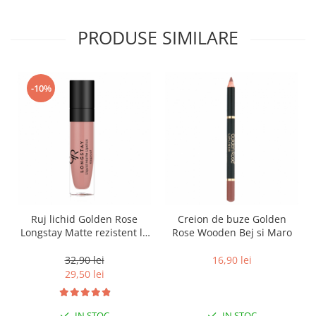
PRODUSE SIMILARE
-10%
Ruj lichid Golden Rose
Creion de buze Golden
Longstay Matte rezistent la
Rose Wooden Bej si Maro
transfer Bej si Maro
32,90 lei
16,90 lei
29,50 lei
IN STOC
IN STOC