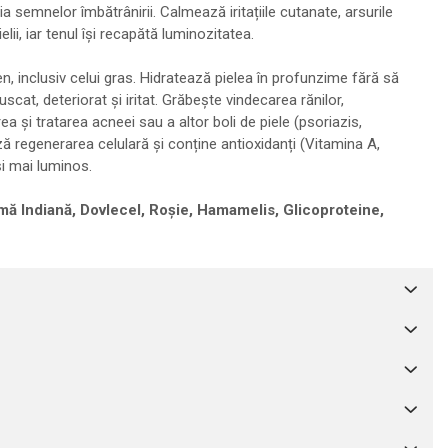
ia semnelor îmbătrânirii. Calmează iritațiile cutanate, arsurile
i, iar tenul își recapătă luminozitatea.
en, inclusiv celui gras. Hidratează pielea în profunzime fără să
uscat, deteriorat și iritat. Grăbește vindecarea rănilor,
 și tratarea acneei sau a altor boli de piele (psoriazis,
ză regenerarea celulară și conține antioxidanți (Vitamina A,
și mai luminos.
mă Indiană, Dovlecel, Roșie, Hamamelis, Glicoproteine,