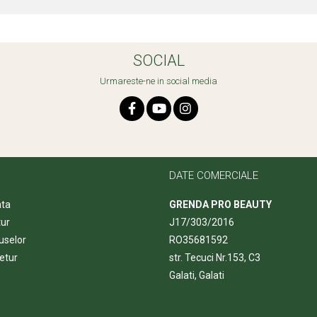
SOCIAL
Urmareste-ne in social media
DATE COMERCIALE
ata
GRENDA PRO BEAUTY
tur
J17/303/2016
uselor
RO35681592
etur
str. Tecuci Nr.153, C3
Galati, Galati