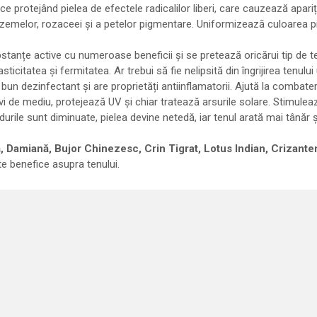
ice protejând pielea de efectele radicalilor liberi, care cauzează apariț
zemelor, rozaceei și a petelor pigmentare. Uniformizează culoarea pieli
substanțe active cu numeroase beneficii și se pretează oricărui tip de t
icitatea și fermitatea. Ar trebui să fie nelipsită din îngrijirea tenului 
 dezinfectant și are proprietăți antiinflamatorii. Ajută la combaterea
i de mediu, protejează UV și chiar tratează arsurile solare. Stimulea
urile sunt diminuate, pielea devine netedă, iar tenul arată mai tânăr 
 Damiană, Bujor Chinezesc, Crin Tigrat, Lotus Indian, Crizante
te benefice asupra tenului.