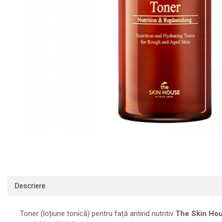
INGRIJIREA PARULUI
Distribuie
pe
Facebook
Descriere
Toner (loțiune tonică) pentru față antirid nutritiv
The Skin Hou