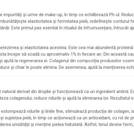
e impurități și urme de make-up, în timp ce echilibrează Ph-ul. Reduce 
mbunătățește elasticitatea și fermitatea pielii, redefinește conturul feț
tânăr. Este primul pas esential în ritualul de înfrumusețare, întrucât a
 netezimea și elasticitatea acesteia. Este cea mai abundentă proteină 
a începe să scadă cu aproximativ 1% în fiecare an. Din această cauză 
ii și ajută la regenerarea ei. Colagenul din compoziția produselor c
e reduce și chiar le poate elimina. De asemenea, ajută la menținerea echil
natural derivat din drojdie și funcționează ca un ingredient antirid.
 colagenului, reduce ridurile și ajută la eliminarea lor. Rezultatul es
estompează ridurile și liniile fine, stimulează producția de colagen, ia
i suplețea pielii, în timp ce acționează ca un antioxidant, cu rol de prot
erea umidității și menține pielea hidratată. Astfel, tenul devine ferm, l