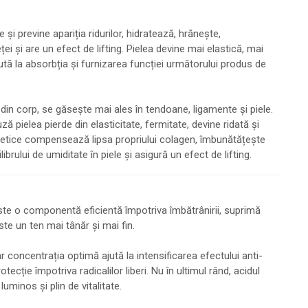
și previne apariția ridurilor, hidratează, hrănește,
ei și are un efect de lifting. Pielea devine mai elastică, mai
jută la absorbția și furnizarea funcției următorului produs de
din corp, se găsește mai ales în tendoane, ligamente și piele.
pielea pierde din elasticitate, fermitate, devine ridată și
osmetice compensează lipsa propriului colagen, îmbunătățește
ibrului de umiditate în piele și asigură un efect de lifting.
 Este o componentă eficientă împotriva îmbătrânirii, suprimă
te un ten mai tânăr și mai fin.
r concentrația optimă ajută la intensificarea efectului anti-
ecție împotriva radicalilor liberi. Nu în ultimul rând, acidul
uminos și plin de vitalitate.