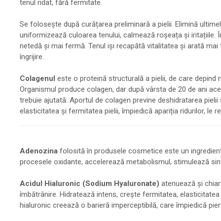
tenul ridat, fără fermitate.
Se folosește după curățarea preliminară a pielii. Elimină ultimel
uniformizează culoarea tenului, calmează roșeața și iritațiile. Î
netedă și mai fermă. Tenul iși recapătă vitalitatea și arată mai 
îngrijire.
Colagenul
este o proteină structurală a pielii, de care depind
Organismul produce colagen, dar după vârsta de 20 de ani acest
trebuie ajutată. Aportul de colagen previne deshidratarea piel
elasticitatea și fermitatea pielii, împiedică apariția ridurilor, l
Adenozina
folosită în produsele cosmetice este un ingredient 
procesele oxidante, accelerează metabolismul, stimulează sinteza
Acidul Hialuronic (Sodium Hyaluronate)
atenuează și chiar 
îmbătrânire. Hidratează intens, crește fermitatea, elasticitatea ș
hialuronic creează o barieră imperceptibilă, care împiedică pierd