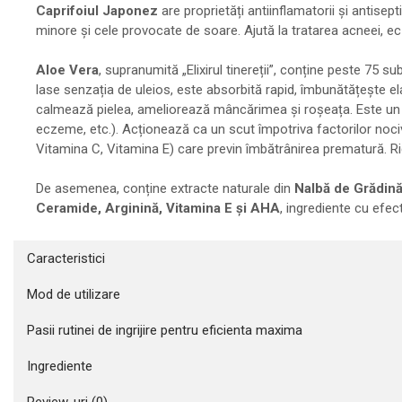
Caprifoiul Japonez
are proprietăți antiinflamatorii și antisept
minore și cele provocate de soare. Ajută la tratarea acneei, ec
Aloe Vera
, supranumită „Elixirul tinereții”, conține peste 75 
lase senzația de uleios, este absorbită rapid, îmbunătățește elast
calmează pielea, ameliorează mâncărimea și roșeața. Este un bun
eczeme, etc.). Acționează ca un scut împotriva factorilor nociv
Vitamina C, Vitamina E) care previn îmbătrânirea prematură. Rid
De asemenea, conține extracte naturale din
Nalbă de Grădină,
Ceramide, Arginină, Vitamina E și AHA
, ingrediente cu efec
Caracteristici
Mod de utilizare
Pasii rutinei de ingrijire pentru eficienta maxima
Ingrediente