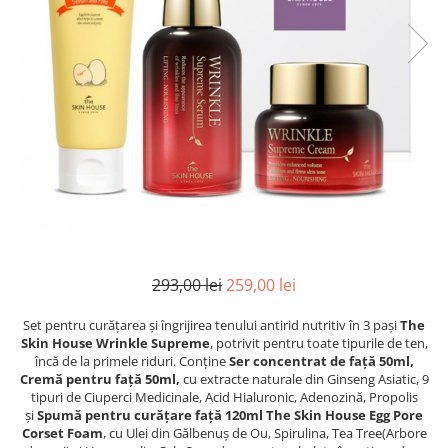
INGRIJIREA PARULUI
293,00 lei
259,00 lei
Set pentru curățarea și îngrijirea tenului antirid nutritiv în 3 pași
The
Skin House Wrinkle Supreme
, potrivit pentru toate tipurile de ten,
încă de la primele riduri. Conține
Ser concentrat de față 50ml,
Cremă pentru față 50ml,
cu extracte naturale din
Ginseng Asiatic, 9
tipuri de Ciuperci Medicinale, Acid Hialuronic, Adenozină, Propolis
și
Spumă pentru curățare față 120ml The Skin House Egg Pore
Corset Foam
, cu Ulei din Gălbenuș de Ou, Spirulina, Tea Tree(Arbore