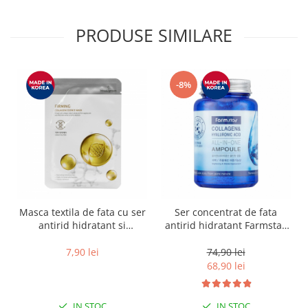
PRODUSE SIMILARE
-8%
Masca textila de fata cu ser
Ser concentrat de fata
antirid hidratant si
antirid hidratant Farmstay
fermitate Beauugreen
Collagen & Hyaluronic Acid
Firming Collagen 23gr
All-In-One Ampoule 250ml
7,90 lei
74,90 lei
68,90 lei
IN STOC
IN STOC