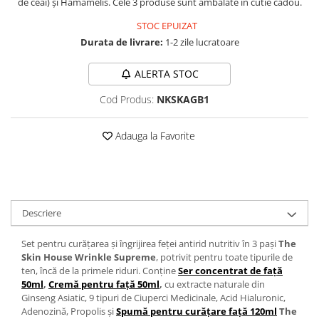
de ceai) și Hamamelis. Cele 3 produse sunt ambalate în cutie cadou.
STOC EPUIZAT
Durata de livrare:
1-2 zile lucratoare
ALERTA STOC
Cod Produs:
NKSKAGB1
Adauga la Favorite
Descriere
Set pentru curățarea și îngrijirea feței antirid nutritiv în 3 pași
The
Skin House Wrinkle Supreme
, potrivit pentru toate tipurile de
ten, încă de la primele riduri. Conține
Ser concentrat de față
50ml
,
Cremă pentru față 50ml
,
cu extracte naturale din
Ginseng Asiatic, 9 tipuri de Ciuperci Medicinale, Acid Hialuronic,
Adenozină, Propolis și
Spumă pentru curățare față 120ml
The