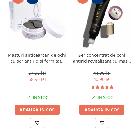
Plasturi anticearcan de ochi
Ser concentrat de ochi
cu ser antirid si fermitate
antirid revitalizant cu masaj
Beauugreen Sea Cucumber
Farmstay Black Snail
Black Eye Patch 60bc/90gr
Premim Rolling Eye 25ml
64,90 lei
44,90 lei
58,90 lei
40,90 lei
IN STOC
IN STOC
ADAUGA IN COS
ADAUGA IN COS