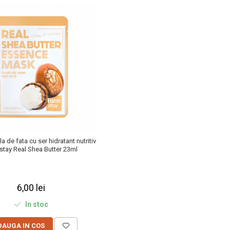
a de fata cu ser hidratant nutritiv
stay Real Shea Butter 23ml
6,00 lei
In stoc
DAUGA IN COS