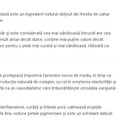
elasă este un ingredient natural obținut din trestia de zahar
in.
ahăr și este considerată cea mai sănătoasă întrucât are cea
mult amar decât dulce, conține mai puține calorii decât
are pentru o piele mai curată și mai sănătoasă. Utilizată ca
i protejează împotriva factorilor nocivi de mediu, în timp ce
roducția naturală de colagen, cu rol în creșterea elasticității și
scută ca un vasodilatator care îmbunătățește circulația sanguină
nflamatorii, curăță și întinde porii, calmează erupțiile
iile fine, reduce petele pigmentare și este un exfoliant delicat.