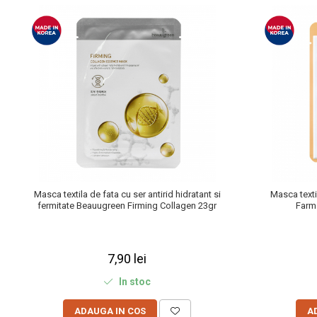
Masca textila de fata cu ser antirid hidratant si
Masca textil
fermitate Beauugreen Firming Collagen 23gr
Farm
7,90 lei
In stoc
ADAUGA IN COS
A