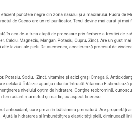
 eficient punctele negre din zona nasului și a maxilarului. Pudra de M
tractul de Cacao are un rol purificator. Tenul devine mai curat și mai f
ă în cea de-a treia etapă de procesare prin fierbere a trestiei de z
er, Calciu, Magneziu, Mangan, Potasiu, Cupru, Zinc). Are un gust mai 
i alte leziuni ale pielii. De asemenea, accelerează procesul de vindec
, Potasiu, Sodiu, Zinc), vitamine și acizi grași Omega 6. Antioxidanți
re celulară. Întârzie apariția ridurilor întrucât Vitamina E stimulează p
r și menținerea nivelului optim de hidratare. Conține teobromină, cuno
 un ten radiant mai neted și mai fin, cu aspect tineresc
.
 antioxidant, care previn îmbătrânirea prematură. Are proprietăți antii
 Ajută la hidratarea și îmbunătățirea elasticității pielii, diminuează lin