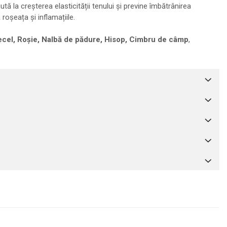
ută la creșterea elasticității tenului și previne îmbătrânirea
oșeața și inflamațiile.
lecel, Roșie, Nalbă de pădure, Hisop, Cimbru de câmp
,