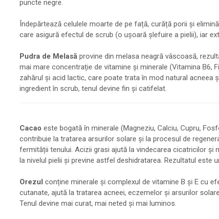
puncte negre.
Îndepărtează celulele moarte de pe față, curăță porii și elimină
care asigură efectul de scrub (o ușoară șlefuire a pielii), iar ex
Pudra de Melasă
provine din melasa neagră vâscoasă, rezultat
mai mare concentrație de vitamine și minerale (Vitamina B6, Fi
zahărul și acid lactic, care poate trata în mod natural acneea ș
ingredient în scrub, tenul devine fin și catifelat.
Cacao
este bogată în minerale (Magneziu, Calciu, Cupru, Fosfor
contribuie la tratarea arsurilor solare și la procesul de regenera
fermității tenului. Acizii grasi ajută la vindecarea cicatricilo
la nivelul pielii și previne astfel deshidratarea. Rezultatul este
Orezul
conține minerale și complexul de vitamine B și E cu efect
cutanate, ajută la tratarea acneei, eczemelor și arsurilor solare.
Tenul devine mai curat, mai neted și mai luminos.