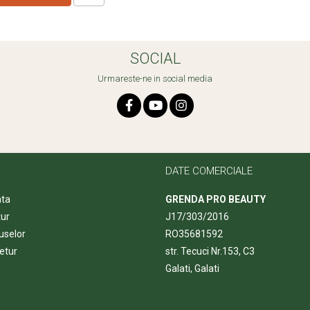
SOCIAL
Urmareste-ne in social media
DATE COMERCIALE
ata
GRENDA PRO BEAUTY
tur
J17/303/2016
uselor
RO35681592
etur
str. Tecuci Nr.153, C3
Galati, Galati