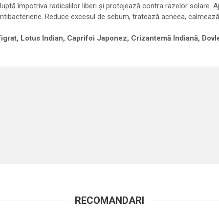
uptă împotriva radicalilor liberi și protejează contra razelor solare. Aj
i antibacteriene. Reduce excesul de sebum, tratează acneea, calmează r
Tigrat, Lotus Indian, Caprifoi Japonez, Crizantemă Indiană, Dov
RECOMANDARI