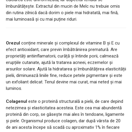
îmbunătățește. Extractul din mucin de Melc nu trebuie omis
din rutina zilnică dacă dorim o piele mai hidratată, mai fină,
mai luminoasă și cu mai puține riduri.
Orezul
conține minerale și complexul de vitamine B și E cu
efect antioxidant, care previn îmbătrânirea prematură. Are
proprietăți antiinflamatorii, curăță și întinde porii, calmează
erupțiile cutanate, ajută la tratarea acneei, eczemelor și
arsurilor solare. Ajută la hidratarea și îmbunătățirea elasticității
pielii, diminuează liniile fine, reduce petele pigmentare și este
un exfoliant delicat. Tenul devine mai curat, mai neted și mai
luminos.
Colagenul
este o proteină structurală a pielii, de care depind
netezimea și elasticitatea acesteia. Este cea mai abundentă
proteină din corp, se găsește mai ales în tendoane, ligamente
și piele. Organismul produce colagen, dar după vârsta de 20
de ani acesta începe să scadă cu aproximativ 1% în fiecare