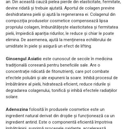
an. Din această cauză pielea pierde din elasticitate, fermitate,
devine ridată și trebuie ajutată. Aportul de colagen previne
deshidratarea pielii și ajută la regenerarea ei. Colagenul din
compoziția produselor cosmetice compensează lipsa
propriului colagen, îmbunătățește elasticitatea și fermitatea
pielii, împiedică apariția ridurilor, le reduce și chiar le poate
elimina. De asemenea, ajută la menținerea echilibrului de
umiditate în piele și asigură un efect de lifting.
Ginsengul Asiatic
este cunoscut de secole în medicina
tradițională coreeană pentru beneficiile sale. Are o
concentrație ridicată de fitonutrienți, care pot combate
efectele poluării și ale expunerii la soare. Inhibă procesul de
îmbătrânire al pielii, hidratează eficient, reduce ridurile și
degradarea colagenului, tonifică și inhibă efectele radiațiilor
solare.
Adenozina
folosită în produsele cosmetice este un
ingredient natural derivat din drojdie și funcționează ca un
ingredient antirid. Este o componentă eficientă împotriva
îmbătrânirii, suprimă procesele oxidante, accelerează