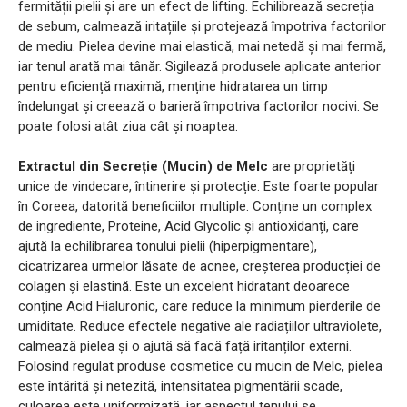
fermității pielii și are un efect de lifting. Echilibrează secreția
de sebum, calmează iritațiile și protejează împotriva factorilor
de mediu. Pielea devine mai elastică, mai netedă și mai fermă,
iar tenul arată mai tânăr. Sigilează produsele aplicate anterior
pentru eficiență maximă, menține hidratarea un timp
îndelungat și creează o barieră împotriva factorilor nocivi. Se
poate folosi atât ziua cât și noaptea.
Extractul din Secreție (Mucin) de Melc
are proprietăți
unice de vindecare, întinerire și protecție. Este foarte popular
în Coreea, datorită beneficiilor multiple. Conține un complex
de ingrediente, Proteine, Acid Glycolic și antioxidanți, care
ajută la echilibrarea tonului pielii (hiperpigmentare),
cicatrizarea urmelor lăsate de acnee, creșterea producției de
colagen și elastină. Este un excelent hidratant deoarece
conține Acid Hialuronic, care reduce la minimum pierderile de
umiditate. Reduce efectele negative ale radiațiilor ultraviolete,
calmează pielea și o ajută să facă față iritanților externi.
Folosind regulat produse cosmetice cu mucin de Melc, pielea
este întărită și netezită, intensitatea pigmentării scade,
culoarea este uniformizată, iar aspectul tenului se