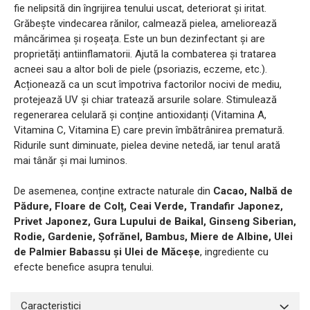
fie nelipsită din îngrijirea tenului uscat, deteriorat și iritat.
Grăbește vindecarea rănilor, calmează pielea, ameliorează
mâncărimea și roșeața. Este un bun dezinfectant și are
proprietăți antiinflamatorii. Ajută la combaterea și tratarea
acneei sau a altor boli de piele (psoriazis, eczeme, etc.).
Acționează ca un scut împotriva factorilor nocivi de mediu,
protejează UV și chiar tratează arsurile solare. Stimulează
regenerarea celulară și conține antioxidanți (Vitamina A,
Vitamina C, Vitamina E) care previn îmbătrânirea prematură.
Ridurile sunt diminuate, pielea devine netedă, iar tenul arată
mai tânăr și mai luminos.
De asemenea, conține extracte naturale din
Cacao, Nalbă de
Pădure, Floare de Colț, Ceai Verde, Trandafir Japonez,
Privet Japonez, Gura Lupului de Baikal, Ginseng Siberian,
Rodie, Gardenie, Șofrănel, Bambus, Miere de Albine, Ulei
de Palmier Babassu și Ulei de Măceșe
, ingrediente cu
efecte benefice asupra tenului.
Caracteristici