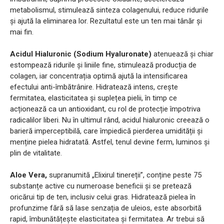
metabolismul, stimulează sinteza colagenului, reduce ridurile
și ajută la eliminarea lor. Rezultatul este un ten mai tânăr și
mai fin.
Acidul Hialuronic (Sodium Hyaluronate)
atenuează și chiar
estompează ridurile și liniile fine, stimulează producția de
colagen, iar concentrația optimă ajută la intensificarea
efectului anti-îmbătrânire. Hidratează intens, crește
fermitatea, elasticitatea și suplețea pielii, în timp ce
acționează ca un antioxidant, cu rol de protecție împotriva
radicalilor liberi. Nu în ultimul rând, acidul hialuronic creează o
barieră imperceptibilă, care împiedică pierderea umidității și
menține pielea hidratată. Astfel, tenul devine ferm, luminos și
plin de vitalitate.
Aloe Vera,
supranumită „Elixirul tinereții”, conține peste 75
substanțe active cu numeroase beneficii și se pretează
oricărui tip de ten, inclusiv celui gras. Hidratează pielea în
profunzime fără să lase senzația de uleios, este absorbită
rapid, îmbunătățește elasticitatea și fermitatea. Ar trebui să