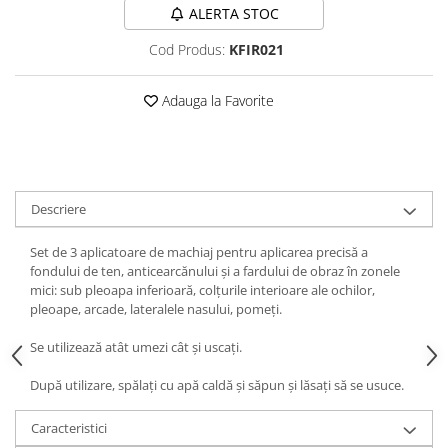
ALERTA STOC
Cod Produs:
KFIR021
Adauga la Favorite
Descriere
Set de 3 aplicatoare de machiaj pentru aplicarea precisă a
fondului de ten, anticearcănului și a fardului de obraz în zonele
mici: sub pleoapa inferioară, colțurile interioare ale ochilor,
pleoape, arcade, lateralele nasului, pomeți.
Se utilizează atât umezi cât și uscați.
După utilizare, spălați cu apă caldă și săpun și lăsați să se usuce.
Caracteristici